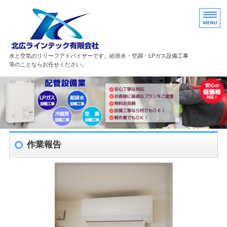
配管設備業の北広ラインテック有限
水と空気のリリーフアドバイザーです。給排水・空調・LPガス設備工事
等のことならお任せください。
HOME
サービス・商品案内
協力会社の募集
作業報告
求人採用情報
お問い合わせ